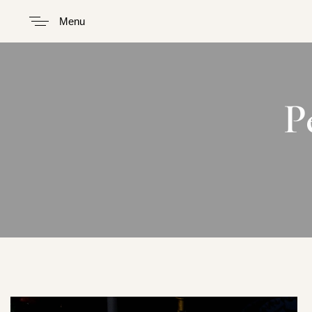
Menu
P
Type and hit enter