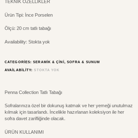
TEKNİK ÖZELLİKLER
Ürün Tipi: İnce Porselen
Ölçü: 20 cm tatlı tabağı
Availability:
Stokta yok
CATEGORIES:
SERAMIK & ÇINI
,
SOFRA & SUNUM
AVAILABILITY:
STOKTA YOK
Penna Collection Tatlı Tabağı
Sofralarınıza özel bir dokunuş katmak ve her yemeği unutulmaz
kılmak için tasarlandı. İncelikle hazırlanan koleksiyon ile her
sofra davet zarifliğinde olacak.
ÜRÜN KULLANIMI