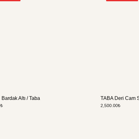
 Bardak Altı / Taba
TABA Deri Cam S
0
₺
2,500.00
₺