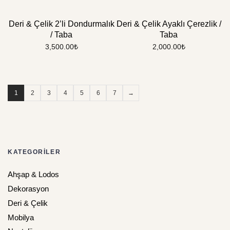
Deri & Çelik 2’li Dondurmalık
Deri & Çelik Ayaklı Çerezlik /
/ Taba
Taba
3,500.00
₺
2,000.00
₺
1
2
3
4
5
6
7
→
KATEGORILER
Ahşap & Lodos
Dekorasyon
Deri & Çelik
Mobilya