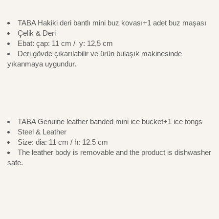
TABA Hakiki deri bantlı mini buz kovası+1 adet buz maşası
Çelik & Deri
Ebat: çap: 11 cm / y: 12,5 cm
Deri gövde çıkarılabilir ve ürün bulaşık makinesinde
yıkanmaya uygundur.
TABA Genuine leather banded mini ice bucket+1 ice tongs
Steel & Leather
Size: dia: 11 cm / h: 12.5 cm
The leather body is removable and the product is dishwasher
safe.