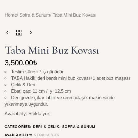
Home
Sofra & Sunum
Taba Mini Buz Kovası
Taba Mini Buz Kovası
3,500.00
₺
Teslim süresi 7 iş günüdür
TABA Hakiki deri bantlı mini buz kovası+1 adet buz maşası
Çelik & Deri
Ebat: çap: 11 cm / y: 12,5 cm
Deri gövde çıkarılabilir ve ürün bulaşık makinesinde
yıkanmaya uygundur.
Availability:
Stokta yok
CATEGORIES:
DERI & ÇELIK
,
SOFRA & SUNUM
AVAILABILITY:
STOKTA YOK